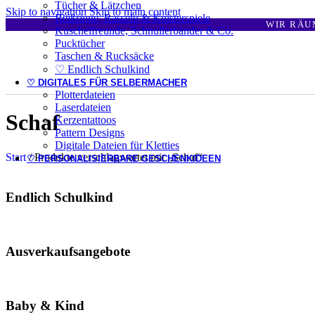
Tücher & Lätzchen
Skip to navigation
Skip to main content
Beißringe, Rasseln & Knisterspiele
WIR RÄU
Kuschelfreunde, Schnullerbänder & Co.
Pucktücher
Taschen & Rucksäcke
♡ Endlich Schulkind
♡ DIGITALES FÜR SELBERMACHER
Plotterdateien
Laserdateien
Schaf
Kerzentattoos
Pattern Designs
Digitale Dateien für Kletties
Start
/
Produkte verschlagwortet mit „Schaf“
♡ PERSONALISIERBARE GESCHENKIDEEN
Endlich Schulkind
Ausverkaufsangebote
Baby & Kind