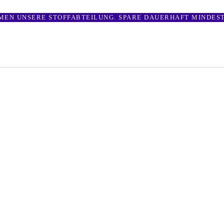
MEN UNSERE STOFFABTEILUNG. SPARE DAUERHAFT MINDEST